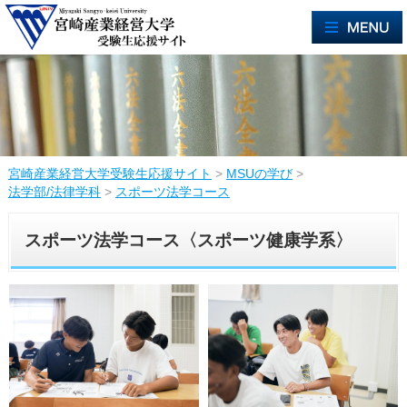
宮崎産業経営大学受験生応援サイト
>
MSUの学び
>
法学部/法律学科
>
スポーツ法学コース
スポーツ法学コース〈スポーツ健康学系〉