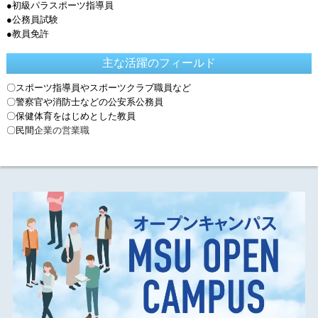
●初級パラスポーツ指導員
●公務員試験
●教員免許
主な活躍のフィールド
〇スポーツ指導員やスポーツクラブ職員など
〇警察官や消防士などの公安系公務員
〇保健体育をはじめとした教員
〇民間
企業の営業職