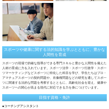
スポーツや健康に関する法的知識を学ぶとともに、豊かな
人間性を育成
スポ一ツの現場で的確な指導ができる専門スキルと豊かな人間性を備えた
人材の育成に力を入れています。スポ一ツ法学・スポ一ツ行政学・スポ一
ツマーケティングなどスポ一ツに特化した科目を学び、学生たちはプロ・
アマチュアスポ一ツの契約問題や、肖像権問題などの研究を通してスポ一
ツに関連する法的な問題を考察するとともに、高齢化社会を迎え、健康や
スポ一ツヘの関心が高まる現代に対応できる力を身につけています。
目指す資格・免許
●コーチングアシスタント