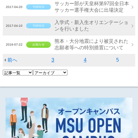
サッカー部が天皇杯第97回全日本
2017-04-20
TOPICS
サッカー選手権大会に出場決定
入学式・新入生オリエンテーショ
2017-04-10
TOPICS
ンを行いました
熊本・大分地震により被災された
2016-07-22
お知らせ
志願者等への特別措置について
前へ
3
4
5