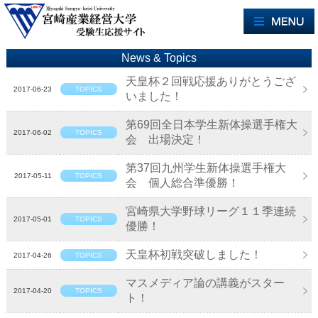
News & Topics
天皇杯２回戦応援ありがとうござ
2017-06-23
TOPICS
いました！
第69回全日本学生新体操選手権大
2017-06-02
TOPICS
会 出場決定！
第37回九州学生新体操選手権大
2017-05-11
TOPICS
会 個人総合準優勝！
宮崎県大学野球リーグ１１季連続
2017-05-01
TOPICS
優勝！
天皇杯初戦突破しました！
2017-04-26
TOPICS
マスメディア論の講義がスター
2017-04-20
TOPICS
ト！