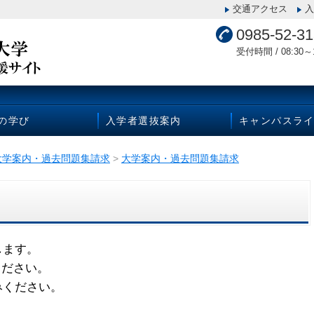
交通アクセス
入
0985-52-3
受付時間 / 08:30～1
Uの学び
入学者選抜案内
キャンパスラ
大学案内・過去問題集請求
>
大学案内・過去問題集請求
します。
ください。
みください。