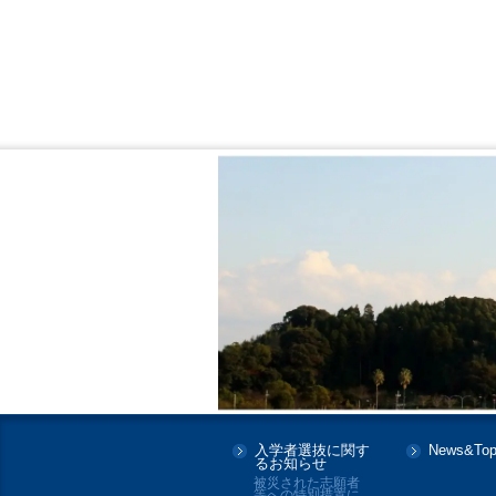
入学者選抜に関す
News&Top
るお知らせ
被災された志願者
等への特別措置に