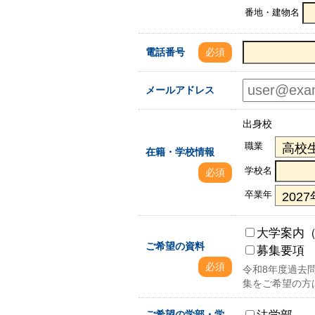
番地・建物名
電話番号
必須
メールアドレス
出身校
職業
在籍・学校情報
学校名
必須
卒業年
大学案内
ご希望の資料
募集要項
必須
令和8年度過去
集をご希望の方
法学部
ご希望の学部・学