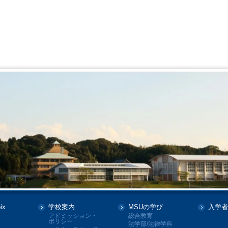
ix
学校案内
MSUの学び
入学者
アドミッション・
総合教育
ポリシー
法学部/法律学科