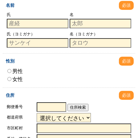
名前
必須
氏
名
氏（ヨミガナ）
名（ヨミガナ）
性別
必須
男性
女性
住所
必須
郵便番号
住所検索
都道府県
市区町村