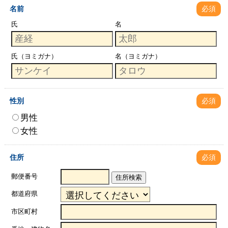
名前
必須
氏
名
氏（ヨミガナ）
名（ヨミガナ）
性別
必須
男性
女性
住所
必須
郵便番号
住所検索
都道府県
市区町村