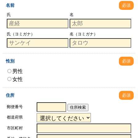
名前
必須
氏
名
氏（ヨミガナ）
名（ヨミガナ）
性別
必須
男性
女性
住所
必須
郵便番号
住所検索
都道府県
市区町村