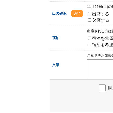
11月29日(土
出席する
出欠確認
必須
欠席する
出席される方は
宿泊を希
宿泊
宿泊を希
ご意見等お気軽
文章
個