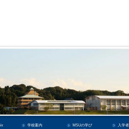
ix
学校案内
MSUの学び
入学者