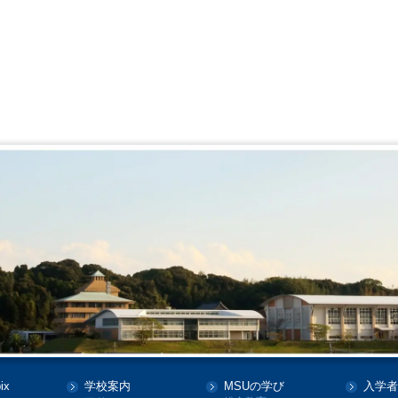
ix
学校案内
MSUの学び
入学者