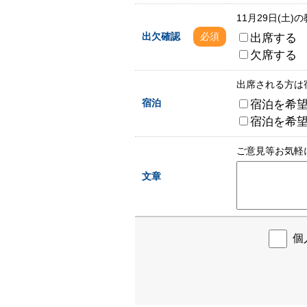
11月29日(土
出席する
出欠確認
必須
欠席する
出席される方は
宿泊を希
宿泊
宿泊を希
ご意見等お気軽
文章
個