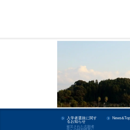
入学者選抜に関す
News&Top
るお知らせ
被災された志願者
等への特別措置に