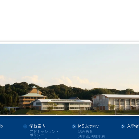
ix
学校案内
MSUの学び
入学者
アドミッション・
総合教育
ポリシー
法学部/法律学科